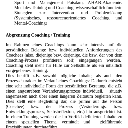
Sport und Management Potsdam, AHAB-Akademie
:
Mentales Training
und
Coaching,
wissenschaftlich fundierte
Strategien zur Intervention und Problemlösung
(Systemisches, ressourcenorientiertes Coaching und
Mental-Coaching)
Abgrenzung Coaching / Training
Im Rahmen eines Coachings kann sehr intensiv auf die
persönlichen Belange bzw. individuellen Anforderungen des
Coachees (also, diejenige bzw. derjenige, die bzw. der von dem
Coaching-Prozess profitieren soll) eingegangen werden.
Coaching steht mehr für Hilfe zur Selbsthilfe als ein inhaltlich
vorgegebenes Training.
Dies betrifft z.B. sowohl mögliche Inhalte, als auch den
Prozesscharakter im Verlauf eines Coachings: Dadurch entsteht
eine sehr individuelle Form der persönlichen Beratung, die z.B.
einen angestrebten Veränderungsprozess individuell, situativ
angemessen auch über einen längeren Zeitraum begleiten kann.
Dies stellt eine Begleitung dar, die primär auf die Person
(Coachee) bzw. den Prozess (Veränderungs- bzw.
Entwicklungsprozess, Selbstreflexion, etc.) hin ausgerichtet ist.
In einem Training werden die im Vorfeld definierten Inhalte zu
einem speziellen Thema vermittelt und zielführende
Praxisübungen durchgeführt.