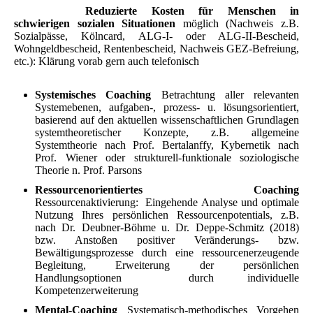
Reduzierte Kosten f
ür Menschen in
schwierigen sozialen Situationen
möglich (Nachweis z.B.
Sozialpässe, Kölncard, ALG-I- oder ALG-II-Bescheid,
Wohngeldbescheid, Rentenbescheid, Nachweis GEZ
-Befreiung,
etc.): Klärung vorab gern auch telefonisch
Systemisches Coaching
Betrachtung aller relevanten
Systemebenen, aufgaben-, prozess- u. lösungsorientiert,
basierend auf den aktuellen wissenschaftlichen Grundlagen
systemtheoretischer Konzepte, z.B. allgemeine
Systemtheorie nach Prof. Bertalanffy, Kybernetik nach
Prof. Wiener oder strukturell-funktionale soziologische
Theorie n. Prof. Parsons
Ressourcenorientiertes Coaching
Ressourcenaktivierung: Eingehende Analyse und optimale
Nutzung Ihres persönlichen Ressourcenpotentials,
z.B.
nach Dr. Deubner-Böhme u. Dr. Deppe-Schmitz (2018)
bzw.
Anstoßen
positiver Veränderungs- bzw.
Bewältigungsprozesse
durch eine
ressourcenerzeugende
Begleitung,
Erweiterung der persönlichen
Handlungsoptionen durch
individuelle
Kompetenzerweiterung
Mental-Coaching
Systematisch-methodisches Vorgehen