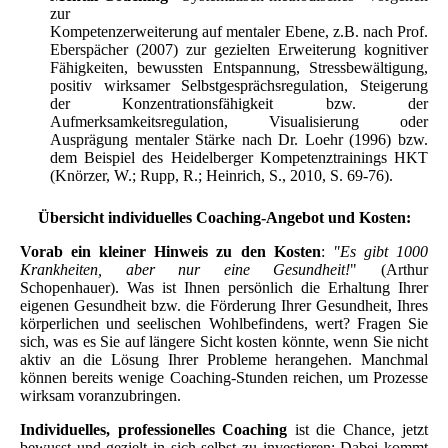
zur
Kompetenzerweiterung auf mentaler Ebene, z.B. nach Prof.
Eberspächer (2007) zur
gezielten
Erweiterung kognitiver
Fähigkeiten, bewussten Entspannung, Stressbewältigung,
positiv wirksamer Selbstgesprächsregulation, Steigerung
der Konzentrationsfähigkeit bzw. der
Aufmerksamkeitsregulation, Visualisierung oder
Ausprägung mentaler Stärke nach Dr.
Loehr (
1996) bzw.
dem
Beispiel des Heidelberger Kompetenztrai
nings HKT
(
Knörzer, W.; Rupp, R.; Heinrich, S., 2010,
S. 69-76).
Übersicht individuelles Coaching-Angebot und Kosten:
Vorab ein kleiner Hinweis zu den Kosten
:
"Es gibt 1000
Krankheiten, aber nur eine Gesundheit!
" (Arthur
Schopenhauer). Was ist Ihnen persönlich die Erhaltung Ihrer
eigenen Gesundheit bzw. die Förderung Ihrer Gesundheit, Ihres
körperlichen und seelischen Wohlbefindens, wert?
Fragen Sie
sich, was es Sie auf längere Sicht kosten könnte, wenn Sie nicht
aktiv an die Lösung Ihrer Probleme herangehen. Manchmal
können bereits wenige Coaching-Stunden reichen, um Prozesse
wirksam
voranzubringen.
Individuelles, professionelles Coaching
ist die Chance, jetzt
bewusst und gezielt in sich selbst zu investieren: Dabei kommt