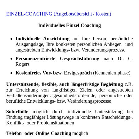
EINZEL-COACHING (Angebotsübersicht / Kosten)
Individuelles Einzel-Coaching
I
ndividuelle
Ausrichtung
auf Ihre Person, persönliche
Ausgangslage
,
Ihre
konkreten persönlichen
Anliegen und
angestrebten Entwicklungs- bzw. Veränderungsprozesse
Personenzentrierte Gesprächsführung
nach Dr. C.
Rogers
Kostenfreies Vor- bzw. Erstgespräch
(Kennenlernphase)
U
nterstützende, flexible, auch längerfristige Begleitung
z.B.
zur Erreichung von langfristigen Zielen oder angestrebten
Verhaltensänderungen:
gesundheitsfördernde,
persönliche
oder
beruflich
e Entwicklungs- bzw. Veränderungsprozesse
Soforthilfe
möglich durch individuelle Unterstützung bei
Findung tragfähiger Lösungswege in konkreten Entscheidungs-,
Konflikt- oder Problemsituationen
Telefon- oder Online-Coaching
möglich