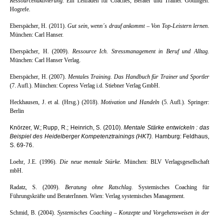
Ressourcenaktivierung.
Ein Leitfaden für Coaches, Berater und Trainer. Göttingen:
Hogrefe.
Eberspächer, H. (2011).
Gut sein, wenn´s drauf ankommt – Von Top-Leistern lernen
.
München: Carl Hanser.
Eberspächer, H. (2009).
Ressource Ich. Stressmanagement in Beruf und Alltag.
München: Carl Hanser Verlag.
Eberspächer, H. (2007).
Mentales Training. Das Handbuch für Trainer und Sportler
(7. Aufl.). München: Copress Verlag i.d. Stiebner Verlag GmbH.
Heckhausen, J. et al. (Hrsg.) (2018).
Motivation und Handeln
(5. Aufl.). Springer:
Berlin
Knörzer, W.; Rupp, R.; Heinrich, S. (2010).
Mentale Stärke entwickeln : das
Beispiel des Heidelberger Kompetenztrainings (HKT).
Hamburg: Feldhaus,
S. 69-76.
Loehr, J.E. (1996).
Die neue mentale Stärke.
München: BLV Verlagsgesellschaft
mbH.
Radatz, S. (2009).
Beratung ohne Ratschlag.
Systemisches Coaching für
Führungskräfte und BeraterInnen. Wien: Verlag systemisches Management.
Schmid,
B.
(2004).
Systemisches Coaching – Konzepte und Vorgehensweisen in der